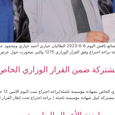
عصا ذكية ونظارات ناطقة للمكفوفين وتطبيق نقل البضائع ناقش اليوم 6-6-3
مذكرة تخرج شهادة الماستر في إطار المؤسسة الناشئة-براء
شتركة ضمن القرار الوزاري الخاص