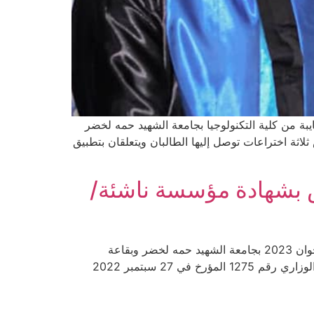
202 الطالبان خياري أحمد خياري ومحمود عايبة من كلية التكنولوجيا بجامعة الشهيد حمه لخضر
ة اختراع وفق القرار الوزاري 1275 والتي تمحورت حول عرض ثلاثة اختراعات توصل إليها الطالبان ويتعلقان بتطبيق
 بشهادة مؤسسة ناشئة/
مناقشة أول مذكرة تخرج مشتركة ضمن القرار الوزاري الخاص بشهادة مؤسسة ناشئة/براءة اختراع تمت اليوم الإثنين 12 جوان 2023 بجامعة الشهيد حمه لخضر وبقاعة
المحاضرات مدياتيك مناقشة أول مذكرة تخرج ماستر مشتركة لنيل شهادة مؤسسة ناشئة / براءة اختراع تحت إطار القرار الوزاري رقم 1275 المؤرخ في 27 سبتمبر 2022