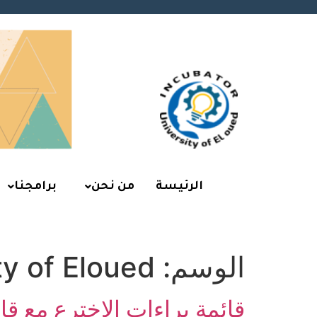
الرئيسة
من نحن
برامجنا
الوسم:
ty of Eloued
قائمة براءات الإخترع مع قائمة 