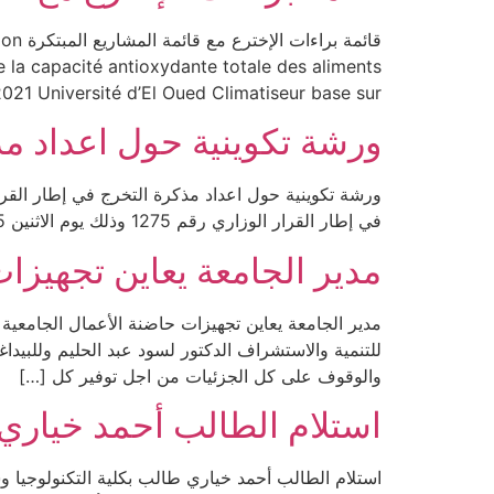
قائم
 la capacité antioxydante totale des aliments
Université d’El Oued Climatiseur base sur […]
ورشة تكوينية حول اعداد مذكر
في إطار القرار الوزاري رقم 1275 وذلك يوم الاثنين 15 ماي 2023 بالمدرج ج بكلية التكنولوجيا من تأطير السيد مدير حاضنة الأعمال بالجامعة الدكتور فرحات محمد فؤاد . […]
مدير الجامعة يعاين تجهيزات
للتنمية والاستشراف الدكتور لسود عبد الحليم وللبيد
والوقوف على كل الجزئيات من اجل توفير كل […]
استلام الطالب أحمد خياري 