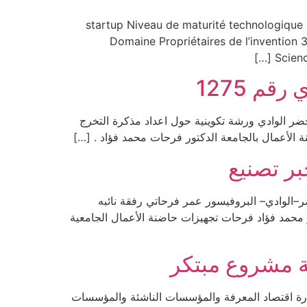
startup Niveau de maturité technologique (TRL) Date d’enregis
Domaine Propriétaires de l’invention 
Scienc
م 1275
اضنة الأعمال بجامعة الشهيد حمه لخضر الوادي ورشة تكوينية حول اعداد مذكرة التخرج
بر تصنيع
ع عاين اليوم 29 ماي مدير جامعة الشهيد حمه لخضر–الوادي– البروفيسور عمر فرحاتي رفقة نائبه
ر محمد فؤاد فرحات تجهيزات حاضنة الأعمال الجامعية
ة مشروع مبتكر
طالب بكلية التكنولوجيا وسم علامة مشروع مبتكر في يوم الخميس 01 جوان 2023 وبمقر وزارة اقتصاد المعرفة والمؤسسات الناشئة والمؤسسات