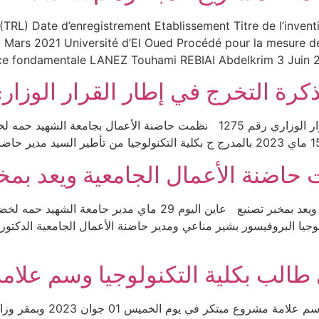
ة براءات الإخترع مع قائمة المشاريع المبتكرة trement Etablissement Titre de l’invention
3 Mars 2021 Université d’El Oued Procédé pour la mesure de
e fondamentale LANEZ Touhami REBIAI Abdelkrim 3 Juin 2021 
ة التخرج في إطار القرار الوزاري رق
ورشة تكوينية حول اعداد مذكرة التخرج في إطار القرار الوزاري رقم 1275 نظمت ح
 حاضنة الأعمال الجامعية ويعد بمخ
مدير الجامعة يعاين تجهيزات حاضنة الأعمال الجامعية ويعد بمخبر تصني
اغوجيا البروفيسور بشير مناعي ومدير حاضنة الأعمال الجامعية الدكتو
طالب بكلية التكنولوجيا وسم علام
استلام الطالب أحمد خياري 