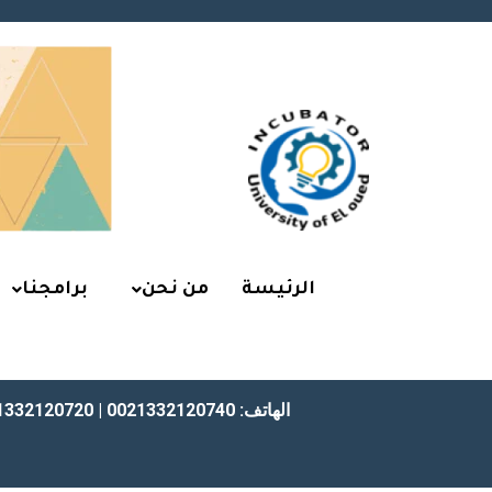
الرئيسة
من نحن
برامجنا
الهاتف: 0021332120740 | 0021332120720