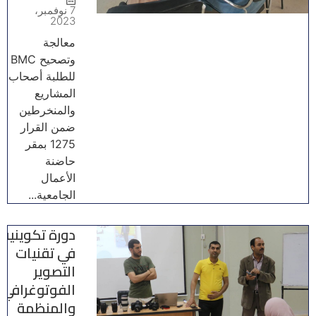
7 نوفمبر،
2023
معالجة
وتصحيح BMC
للطلبة أصحاب
المشاريع
والمنخرطين
ضمن القرار
1275 بمقر
حاضنة
الأعمال
الجامعية...
دورة تكوينية
في تقنيات
التصوير
الفوتوغرافي
والمنظمة