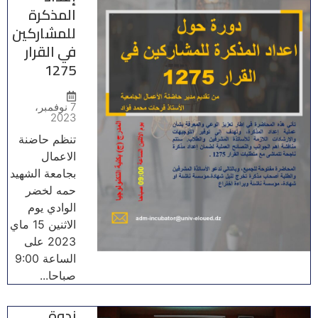
المذكرة
للمشاركين
في القرار
1275
7 نوفمبر،
2023
تنظم حاضنة
الاعمال
بجامعة الشهيد
حمه لخضر
الوادي يوم
الاثنين 15 ماي
2023 على
الساعة 9:00
صباحا...
ندوة