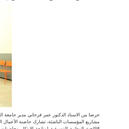
حرصا من الاستاذ الدكتور عمر فرحاتي مدير جامعة ال
#اللجنة_الوطنية_التنسيقية_لمتابعة_الابتكار_وحاضنات_الأعمال_الجامعية يوم الخميس 07 مارس 24